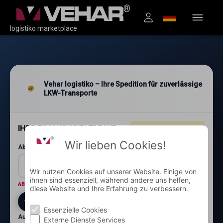
logistiko marketplace
Vehar logistiko – Ihre Spedition für zuverlässige
LKW-Transporte
IHRE TRANSPORTSTRECKE
4.96
★★★★★
(1.200+)
Wir lieben Cookies!
Abholung: Postleitzahl und Ort*
Wir nutzen Cookies auf unserer Website. Einige von
ihnen sind essenziell, während andere uns helfen,
ABHOLORT
Wo wird die Ware abgeholt?
diese Website und Ihre Erfahrung zu verbessern.
Essenzielle Cookies
Auslieferung: Postleitzahl und Ort*
Externe Dienste Services