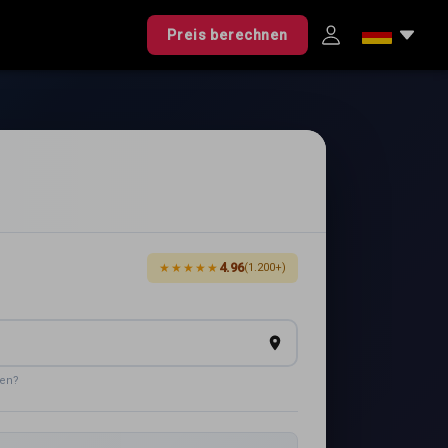
Preis berechnen
4.96
★★★★★
(1.200+)
den?