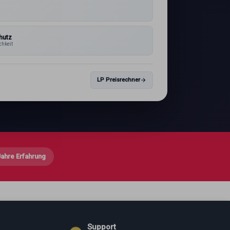
1
hutz
chkeit
LP Preisrechner
Jahre Erfahrung
Support