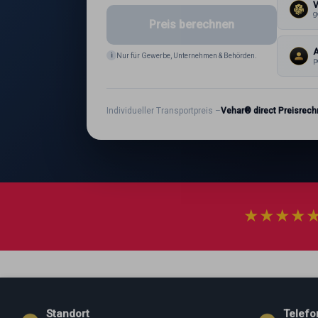
g
Preis berechnen
A
i
Nur für Gewerbe, Unternehmen & Behörden.
p
Individueller Transportpreis –
Vehar® direct Preisrech
★
★
★
★
Standort
Telefo