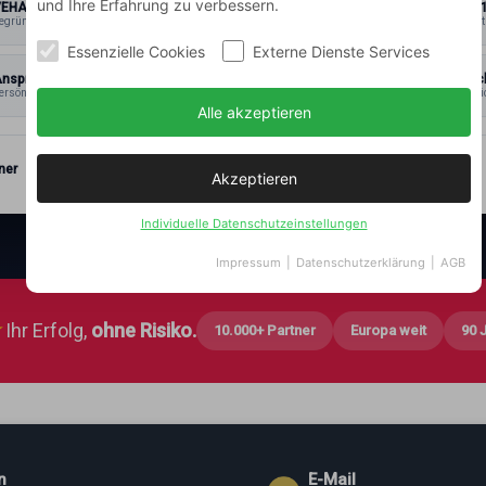
und Ihre Erfahrung zu verbessern.
VEHAR®
ISO 900
egründet 1933
zertifiziert
Essenzielle Cookies
Externe Dienste Services
nsprechpartner
Datensc
ersönlich
& Vertrauli
Alle akzeptieren
ner
Akzeptieren
Individuelle Datenschutzeinstellungen
Impressum
|
Datenschutzerklärung
|
AGB
★
Ihr Erfolg,
ohne Risiko.
10.000+ Partner
Europa weit
90 
n
E-Mail