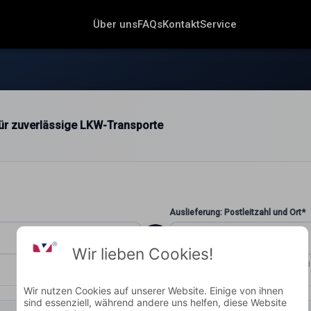
Über uns
FAQs
Kontakt
Service
 für zuverlässige LKW-Transporte
Auslieferung: Postleitzahl und Ort*
Wir lieben Cookies!
ZUSTELLORT
Wohin soll geliefert wer
Wir nutzen Cookies auf unserer Website. Einige von ihnen
sind essenziell, während andere uns helfen, diese Website