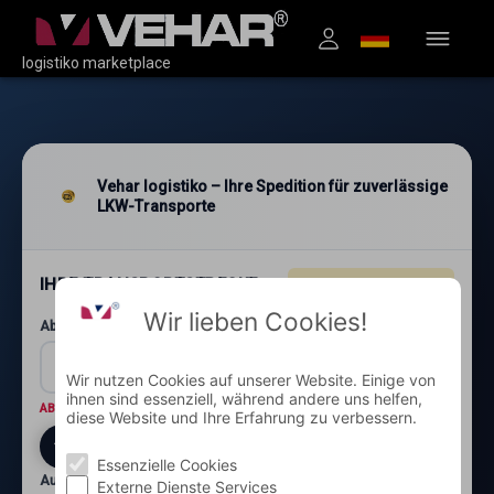
logistiko marketplace
Vehar logistiko – Ihre Spedition für zuverlässige
LKW-Transporte
IHRE TRANSPORTSTRECKE
4.96
★★★★★
(1.200+)
Wir lieben Cookies!
Abholung: Postleitzahl und Ort*
Wir nutzen Cookies auf unserer Website. Einige von
ihnen sind essenziell, während andere uns helfen,
ABHOLORT
Wo wird die Ware abgeholt?
diese Website und Ihre Erfahrung zu verbessern.
Essenzielle Cookies
Auslieferung: Postleitzahl und Ort*
Externe Dienste Services