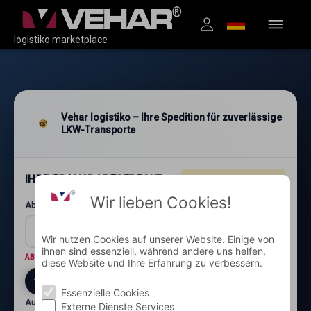
logistiko marketplace
Vehar logistiko – Ihre Spedition für zuverlässige
LKW-Transporte
IHRE TRANSPORTSTRECKE
4.96
★★★★★
(1.200+)
Wir lieben Cookies!
Abholung: Postleitzahl und Ort*
Wir nutzen Cookies auf unserer Website. Einige von
ihnen sind essenziell, während andere uns helfen,
ABHOLORT
Wo wird die Ware abgeholt?
diese Website und Ihre Erfahrung zu verbessern.
Essenzielle Cookies
Auslieferung: Postleitzahl und Ort*
Externe Dienste Services