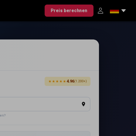
Preis berechnen
4.96
★★★★★
(1.200+)
den?