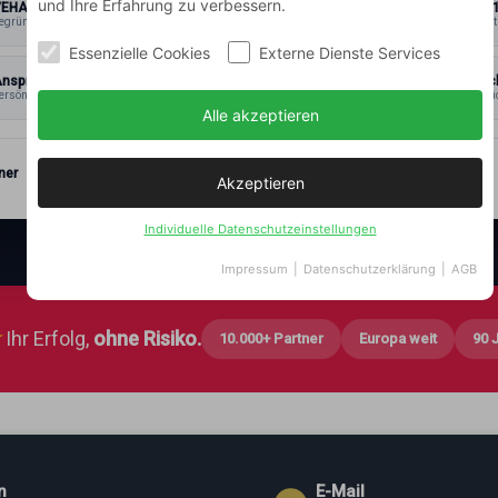
und Ihre Erfahrung zu verbessern.
VEHAR®
ISO 900
egründet 1933
zertifiziert
Essenzielle Cookies
Externe Dienste Services
nsprechpartner
Datensc
ersönlich
& Vertrauli
Alle akzeptieren
ner
Akzeptieren
Individuelle Datenschutzeinstellungen
Impressum
|
Datenschutzerklärung
|
AGB
★
Ihr Erfolg,
ohne Risiko.
10.000+ Partner
Europa weit
90 
n
E-Mail