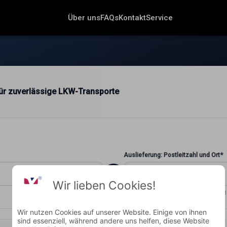
Über uns
FAQs
Kontakt
Service
 für zuverlässige LKW-Transporte
Auslieferung: Postleitzahl und Ort*
Wir lieben Cookies!
ZUSTELLORT
Wohin soll geliefert wer
Wir nutzen Cookies auf unserer Website. Einige von ihnen
sind essenziell, während andere uns helfen, diese Website