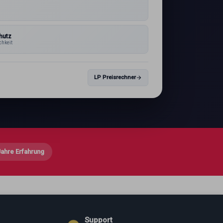
1
hutz
chkeit
LP Preisrechner
Jahre Erfahrung
Support