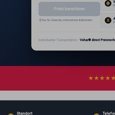
g
Preis berechnen
A
i
Nur für Gewerbe, Unternehmen & Behörden.
p
Individueller Transportpreis –
Vehar® direct Preisrech
★
★
★
★
Standort
Telefo