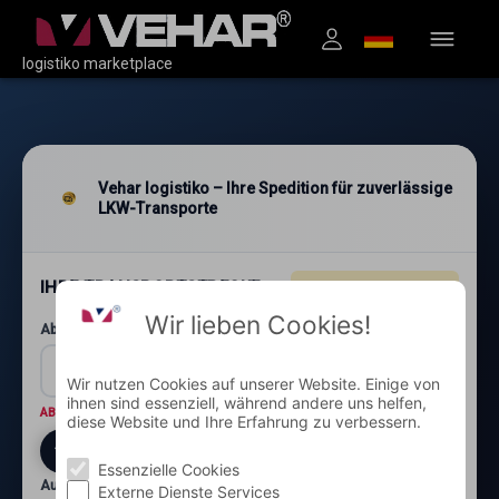
logistiko marketplace
Vehar logistiko – Ihre Spedition für zuverlässige
LKW-Transporte
IHRE TRANSPORTSTRECKE
4.96
★★★★★
(1.200+)
Wir lieben Cookies!
Abholung: Postleitzahl und Ort*
Wir nutzen Cookies auf unserer Website. Einige von
ihnen sind essenziell, während andere uns helfen,
ABHOLORT
Wo wird die Ware abgeholt?
diese Website und Ihre Erfahrung zu verbessern.
Essenzielle Cookies
Auslieferung: Postleitzahl und Ort*
Externe Dienste Services