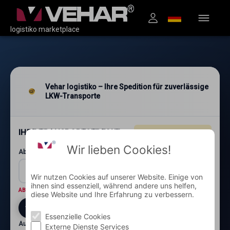
logistiko marketplace
Vehar logistiko – Ihre Spedition für zuverlässige
LKW-Transporte
IHRE TRANSPORTSTRECKE
4.96
★★★★★
(1.200+)
Wir lieben Cookies!
Abholung: Postleitzahl und Ort*
Wir nutzen Cookies auf unserer Website. Einige von
ihnen sind essenziell, während andere uns helfen,
ABHOLORT
Wo wird die Ware abgeholt?
diese Website und Ihre Erfahrung zu verbessern.
Essenzielle Cookies
Auslieferung: Postleitzahl und Ort*
Externe Dienste Services