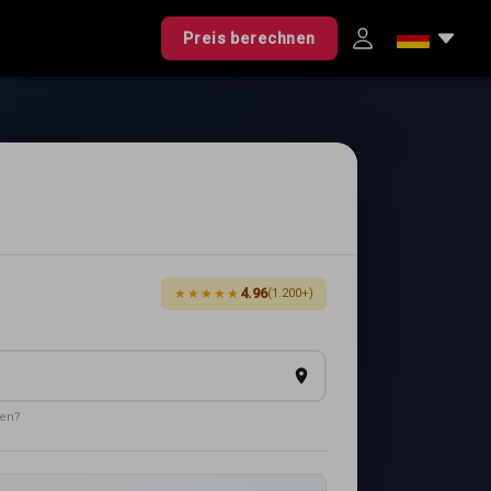
Preis berechnen
4.96
★★★★★
(1.200+)
den?