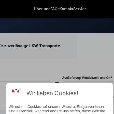
Über uns
FAQs
Kontakt
Service
 für zuverlässige LKW-Transporte
Auslieferung: Postleitzahl und Ort*
Wir lieben Cookies!
ZUSTELLORT
Wohin soll geliefert wer
Wir nutzen Cookies auf unserer Website. Einige von ihnen
sind essenziell, während andere uns helfen, diese Website