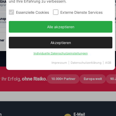
und Ihre Erfahrung zu verbessern.
VEHAR®
ISO 900
egründet 1933
zertifiziert
Essenzielle Cookies
Externe Dienste Services
nsprechpartner
Datensc
ersönlich
& Vertrauli
Alle akzeptieren
ner
Akzeptieren
Individuelle Datenschutzeinstellungen
Impressum
|
Datenschutzerklärung
|
AGB
★
Ihr Erfolg,
ohne Risiko.
10.000+ Partner
Europa weit
90 
n
E-Mail