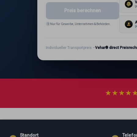
g
Preis berechnen
A
i
Nur für Gewerbe, Unternehmen & Behörden.
p
Individueller Transportpreis –
Vehar® direct Preisrech
★
★
★
★
Standort
Telefo