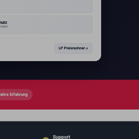
1
hutz
chkeit
LP Preisrechner
Jahre Erfahrung
Support