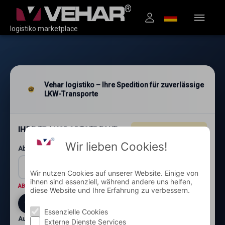
logistiko marketplace
Vehar logistiko – Ihre Spedition für zuverlässige
LKW-Transporte
IHRE TRANSPORTSTRECKE
4.96
★★★★★
(1.200+)
Wir lieben Cookies!
Abholung: Postleitzahl und Ort*
Wir nutzen Cookies auf unserer Website. Einige von
ihnen sind essenziell, während andere uns helfen,
ABHOLORT
Wo wird die Ware abgeholt?
diese Website und Ihre Erfahrung zu verbessern.
Essenzielle Cookies
Auslieferung: Postleitzahl und Ort*
Externe Dienste Services