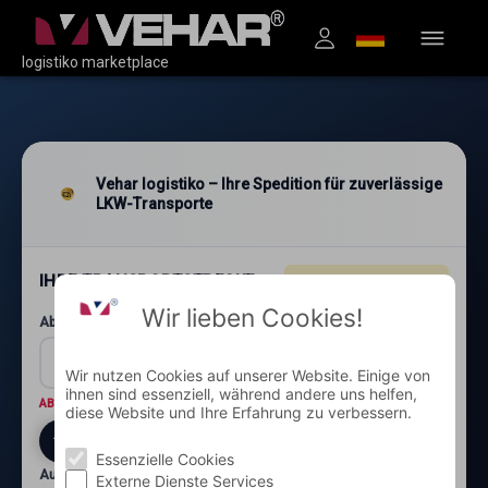
logistiko marketplace
Vehar logistiko – Ihre Spedition für zuverlässige
LKW-Transporte
IHRE TRANSPORTSTRECKE
4.96
★★★★★
(1.200+)
Wir lieben Cookies!
Abholung: Postleitzahl und Ort*
Wir nutzen Cookies auf unserer Website. Einige von
ihnen sind essenziell, während andere uns helfen,
ABHOLORT
Wo wird die Ware abgeholt?
diese Website und Ihre Erfahrung zu verbessern.
Essenzielle Cookies
Auslieferung: Postleitzahl und Ort*
Externe Dienste Services