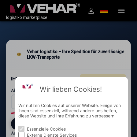
logistiko marketplace
Vehar logistiko – Ihre Spedition für zuverlässige
LKW-Transporte
IHRE TRANSPORTSTRECKE
4.96
★★★★★
(1.200+)
Wir lieben Cookies!
Abholung: Postleitzahl und Ort*
Wir nutzen Cookies auf unserer Website. Einige von
ihnen sind essenziell, während andere uns helfen,
ABHOLORT
Wo wird die Ware abgeholt?
diese Website und Ihre Erfahrung zu verbessern.
Essenzielle Cookies
Auslieferung: Postleitzahl und Ort*
Externe Dienste Services