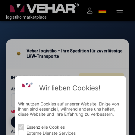
logistiko marketplace
Vehar logistiko – Ihre Spedition für zuverlässige
LKW-Transporte
IHRE TRANSPORTSTRECKE
4.96
★★★★★
(1.200+)
Wir lieben Cookies!
Abholung: Postleitzahl und Ort*
Wir nutzen Cookies auf unserer Website. Einige von
ihnen sind essenziell, während andere uns helfen,
ABHOLORT
Wo wird die Ware abgeholt?
diese Website und Ihre Erfahrung zu verbessern.
Essenzielle Cookies
Auslieferung: Postleitzahl und Ort*
Externe Dienste Services