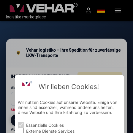
logistiko marketplace
Vehar logistiko – Ihre Spedition für zuverlässige
LKW-Transporte
IHRE TRANSPORTSTRECKE
4.96
★★★★★
(1.200+)
Wir lieben Cookies!
Abholung: Postleitzahl und Ort*
Wir nutzen Cookies auf unserer Website. Einige von
ihnen sind essenziell, während andere uns helfen,
ABHOLORT
Wo wird die Ware abgeholt?
diese Website und Ihre Erfahrung zu verbessern.
Essenzielle Cookies
Auslieferung: Postleitzahl und Ort*
Externe Dienste Services