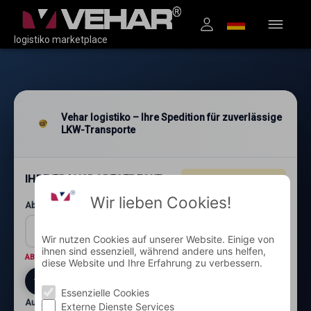
logistiko marketplace
Vehar logistiko – Ihre Spedition für zuverlässige
LKW-Transporte
IHRE TRANSPORTSTRECKE
4.96
★★★★★
(1.200+)
Wir lieben Cookies!
Abholung: Postleitzahl und Ort*
Wir nutzen Cookies auf unserer Website. Einige von
ihnen sind essenziell, während andere uns helfen,
ABHOLORT
Wo wird die Ware abgeholt?
diese Website und Ihre Erfahrung zu verbessern.
Essenzielle Cookies
Auslieferung: Postleitzahl und Ort*
Externe Dienste Services