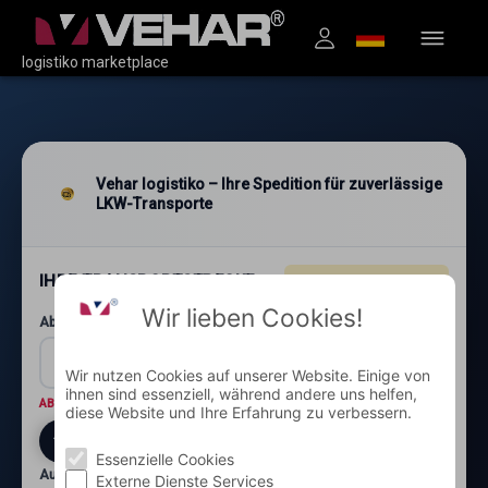
logistiko marketplace
Vehar logistiko – Ihre Spedition für zuverlässige
LKW-Transporte
IHRE TRANSPORTSTRECKE
4.96
★★★★★
(1.200+)
Wir lieben Cookies!
Abholung: Postleitzahl und Ort*
Wir nutzen Cookies auf unserer Website. Einige von
ihnen sind essenziell, während andere uns helfen,
ABHOLORT
Wo wird die Ware abgeholt?
diese Website und Ihre Erfahrung zu verbessern.
Essenzielle Cookies
Auslieferung: Postleitzahl und Ort*
Externe Dienste Services