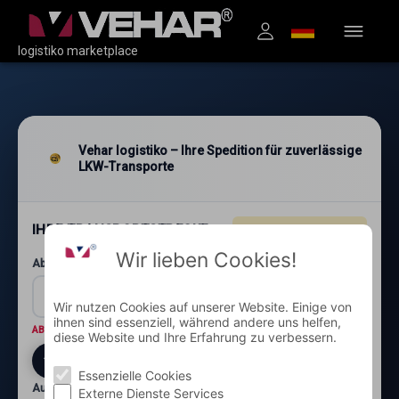
logistiko marketplace
Vehar logistiko – Ihre Spedition für zuverlässige
LKW-Transporte
IHRE TRANSPORTSTRECKE
4.96
★★★★★
(1.200+)
Wir lieben Cookies!
Abholung: Postleitzahl und Ort*
Wir nutzen Cookies auf unserer Website. Einige von
ihnen sind essenziell, während andere uns helfen,
ABHOLORT
Wo wird die Ware abgeholt?
diese Website und Ihre Erfahrung zu verbessern.
Essenzielle Cookies
Auslieferung: Postleitzahl und Ort*
Externe Dienste Services