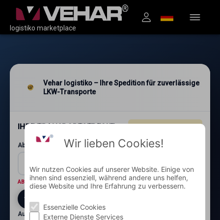
logistiko marketplace
Vehar logistiko – Ihre Spedition für zuverlässige
LKW-Transporte
IHRE TRANSPORTSTRECKE
4.96
★★★★★
(1.200+)
Wir lieben Cookies!
Abholung: Postleitzahl und Ort*
Wir nutzen Cookies auf unserer Website. Einige von
ihnen sind essenziell, während andere uns helfen,
ABHOLORT
Wo wird die Ware abgeholt?
diese Website und Ihre Erfahrung zu verbessern.
Essenzielle Cookies
Auslieferung: Postleitzahl und Ort*
Externe Dienste Services