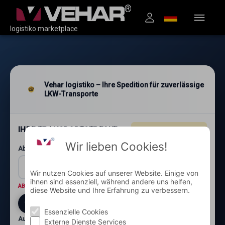
logistiko marketplace
Vehar logistiko – Ihre Spedition für zuverlässige
LKW-Transporte
IHRE TRANSPORTSTRECKE
4.96
★★★★★
(1.200+)
Wir lieben Cookies!
Abholung: Postleitzahl und Ort*
Wir nutzen Cookies auf unserer Website. Einige von
ihnen sind essenziell, während andere uns helfen,
ABHOLORT
Wo wird die Ware abgeholt?
diese Website und Ihre Erfahrung zu verbessern.
Essenzielle Cookies
Auslieferung: Postleitzahl und Ort*
Externe Dienste Services