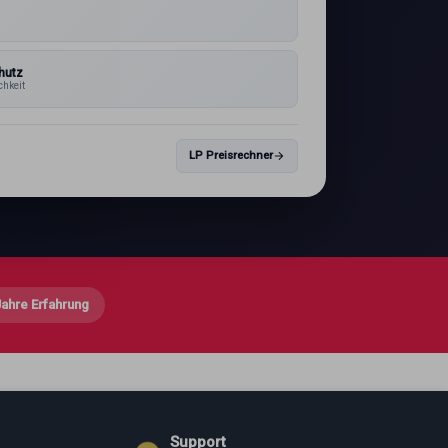
1
hutz
chkeit
LP Preisrechner
Jahre Erfahrung
Support