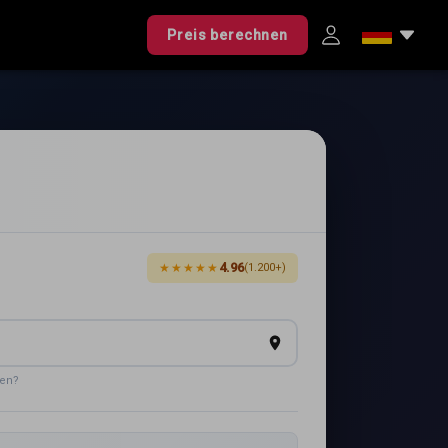
Preis berechnen
4.96
★★★★★
(1.200+)
den?