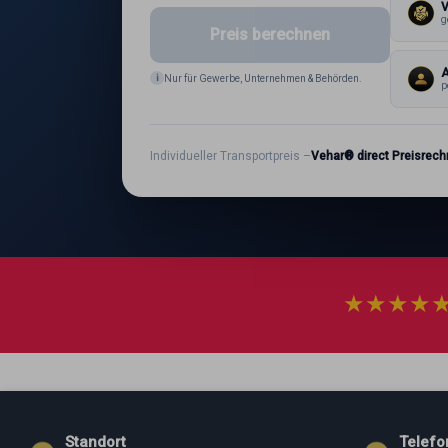
g
Preis berechnen
A
i
Nur für Gewerbe, Unternehmen & Behörden.
p
Individueller Transportpreis –
Vehar® direct Preisrech
★
★
★
★
Standort
Telefo