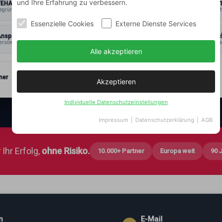
und Ihre Erfahrung zu verbessern.
VEHAR®
ISO 900
egründet 1933
zertifiziert
Essenzielle Cookies
Externe Dienste Services
nsprechpartner
Datensc
ersönlich
& Vertrauli
Alle akzeptieren
ner
Akzeptieren
Individuelle Datenschutzeinstellungen
Impressum
|
Datenschutzerklärung
|
AGB
★
Ihr Erfolg,
ohne Risiko.
10.000+ Partner
Europa weit
90 
n
E-Mail