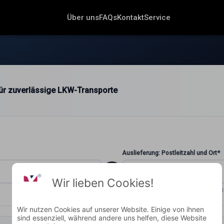
Über uns
FAQs
Kontakt
Service
 für zuverlässige LKW-Transporte
Auslieferung: Postleitzahl und Ort*
Wir lieben Cookies!
ZUSTELLORT
Wohin soll geliefert wer
Wir nutzen Cookies auf unserer Website. Einige von ihnen
sind essenziell, während andere uns helfen, diese Website