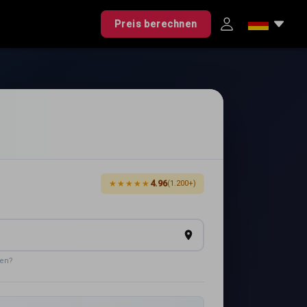
Preis berechnen
4.96
★★★★★
(1.200+)
den?