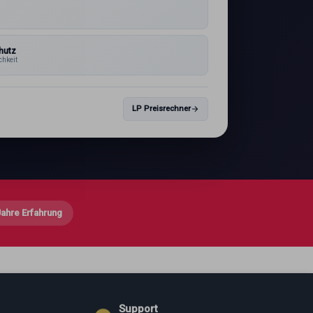
1
hutz
chkeit
LP Preisrechner
Jahre Erfahrung
Support