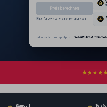
g
Preis berechnen
A
i
Nur für Gewerbe, Unternehmen & Behörden.
p
Individueller Transportpreis –
Vehar® direct Preisrech
★
★
★
★
Standort
Telefo