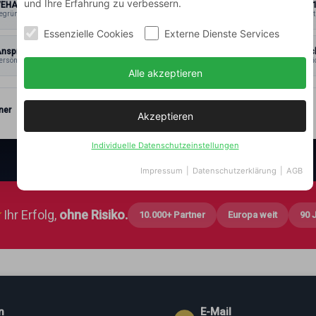
und Ihre Erfahrung zu verbessern.
VEHAR®
ISO 900
egründet 1933
zertifiziert
Essenzielle Cookies
Externe Dienste Services
nsprechpartner
Datensc
ersönlich
& Vertrauli
Alle akzeptieren
ner
Akzeptieren
Individuelle Datenschutzeinstellungen
Impressum
|
Datenschutzerklärung
|
AGB
★
Ihr Erfolg,
ohne Risiko.
10.000+ Partner
Europa weit
90 
n
E-Mail