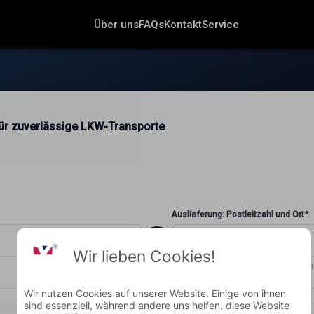
Über uns
FAQs
Kontakt
Service
 für zuverlässige LKW-Transporte
Auslieferung: Postleitzahl und Ort*
Wir lieben Cookies!
ZUSTELLORT
Wohin soll geliefert wer
Wir nutzen Cookies auf unserer Website. Einige von ihnen
sind essenziell, während andere uns helfen, diese Website