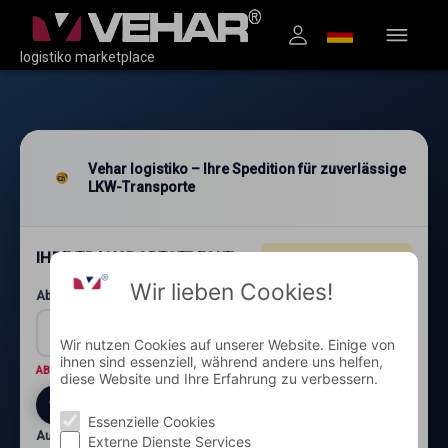
logistiko marketplace
Vehar logistiko – Ihre Spedition für zuverlässige
LKW-Transporte
IHRE TRANSPORTSTRECKE
4.96
★★★★★
(1.200+)
Wir lieben Cookies!
Abholung: Postleitzahl und Ort*
Wir nutzen Cookies auf unserer Website. Einige von
ihnen sind essenziell, während andere uns helfen,
ABHOLORT
Wo wird die Ware abgeholt?
diese Website und Ihre Erfahrung zu verbessern.
Essenzielle Cookies
Auslieferung: Postleitzahl und Ort*
Externe Dienste Services