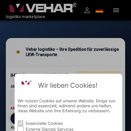
logistiko marketplace
Vehar logistiko – Ihre Spedition für zuverlässige
LKW-Transporte
IHRE TRANSPORTSTRECKE
4.96
★★★★★
(1.200+)
Wir lieben Cookies!
Abholung: Postleitzahl und Ort*
Wir nutzen Cookies auf unserer Website. Einige von
ihnen sind essenziell, während andere uns helfen,
ABHOLORT
Wo wird die Ware abgeholt?
diese Website und Ihre Erfahrung zu verbessern.
Essenzielle Cookies
Auslieferung: Postleitzahl und Ort*
Externe Dienste Services